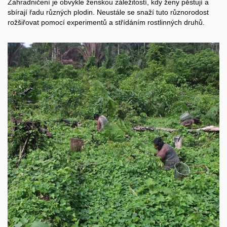
Zahradničení je obvykle ženskou záležitostí, kdy ženy pěstují a
sbírají řadu různých plodin. Neustále se snaží tuto různorodost
rožšiřovat pomocí experimentů a střídáním rostlinných druhů.