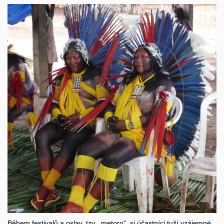
Během festivalů a oslav, tzv. „metoro“, si účastníci tuží vzájemné