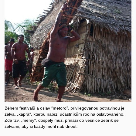
Během festivalů a oslav “metoro”, privilegovanou potravinou je
želva, „kaprã“, kterou nabízí účastníkům rodina oslavovaného.
Zde tzv. „memy“, dospělý muž, přináší do vesnice žebřík se
želvami, aby si každý mohl nabídnout.