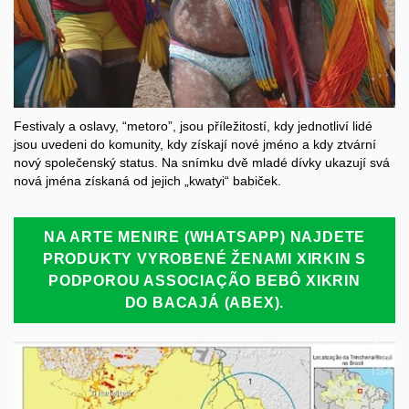
Festivaly a oslavy, “metoro”, jsou příležitostí, kdy jednotliví lidé
jsou uvedeni do komunity, kdy získají nové jméno a kdy ztvární
nový společenský status. Na snímku dvě mladé dívky ukazují svá
nová jména získaná od jejich „kwatyi“ babiček.
NA ARTE MENIRE (WHATSAPP) NAJDETE
PRODUKTY VYROBENÉ ŽENAMI XIRKIN S
PODPOROU ASSOCIAÇÃO BEBÔ XIKRIN
DO BACAJÁ (ABEX).