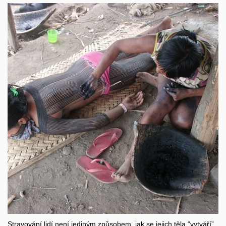
Stravování lidí není jediným způsobem, jak se jejich těla “vytváří”.