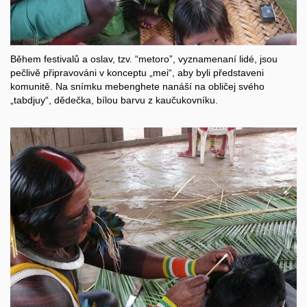
Během festivalů a oslav, tzv. “metoro”, vyznamenaní lidé, jsou
pečlivě připravováni v konceptu „mei“, aby byli představeni
komunitě. Na snímku mebenghete nanáší na obličej svého
„tabdjuy“, dědečka, bílou barvu z kaučukovníku.