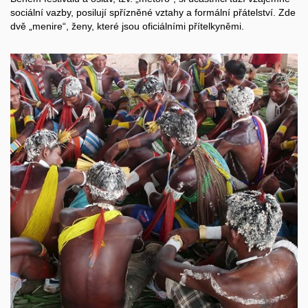
sociální vazby, posilují spřízněné vztahy a formální přátelství. Zde
dvě „menire“, ženy, které jsou oficiálními přítelkyněmi.