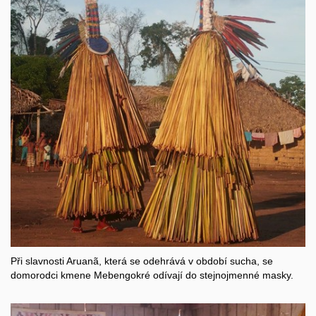
Při slavnosti Aruanã, která se odehrává v období sucha, se
domorodci kmene Mebengokré odívají do stejnojmenné masky.