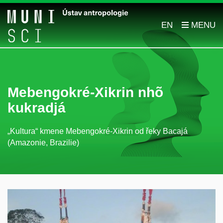
EN
Mebengokré-Xikrin
nhõ
kukradjá
„Kultura“ kmene Mebengokré-Xikrin od řeky Bacajá
(Amazonie, Brazilie)