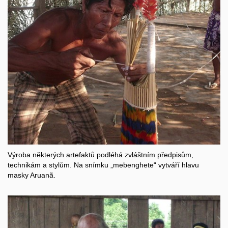
Výroba některých artefaktů podléhá zvláštním předpisům,
technikám a stylům. Na snímku „mebenghete“ vytváří hlavu
masky Aruanã.