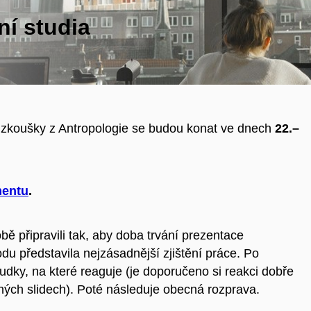
ní studia
 zkoušky z Antropologie se budou konat ve dnech
22.–
mentu
.
ě připravili tak, aby doba trvání prezentace
u představila nejzásadnější zjištění práce. Po
dky, na které reaguje (je doporučeno si reakci dobře
ných slidech). Poté následuje obecná rozprava.