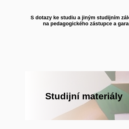
S dotazy ke studiu a jiným studijním zá
na pedagogického zástupce a garan
Studijní materiály