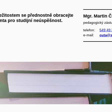
ležitostem se přednostně obracejte
Mgr. Martin Č
ta pro studijní neúspěšnost.
pedagogický zástu
telefon:
549 49
e‑mail:
cuta@s