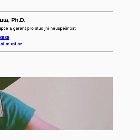
uta, Ph.D.
pce a garant pro studijní neúspěšnost
3638
ci.muni.cz