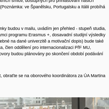
ltních smluv, dostupných pro přihlašování našich
u. (Poznámka:
ve Španělsku, Portugalsku a Itálii probíhá
ky budou v mailu, uvádím jen přehled - stupeň studia,
ámci programu Erasmus +, dosavadní studijní výsledky
ebné na dané univerzitě a motivační dopis) bude také
ka, člen oddělení pro internacionalizaci PřF MU,
ohovory budou plánovány po skončení období podávání
t, obraťte se na oborového koordinátora za ÚA Martina