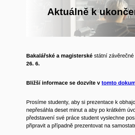
Aktuálně k ukonče
Bakalářské a magisterské
státní závěrečné
26. 6.
Bližší informace se dozvíte v
tomto doku
Prosíme studenty, aby si prezentace k obhajob
nepřesáhla deset minut a aby po krátkém úvod
představení své práce student vyslechne posu
připravit a případně prezentovat na samostat