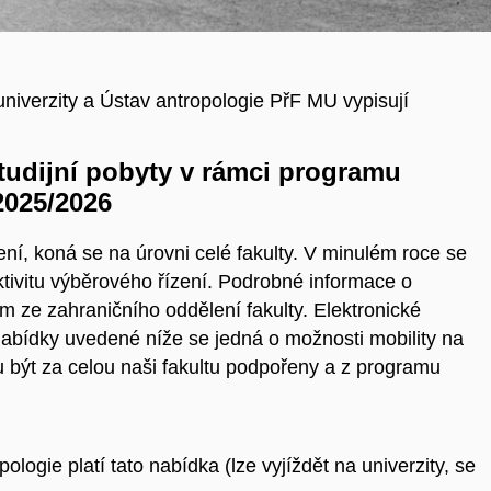
iverzity a Ústav antropologie PřF MU vypisují
studijní pobyty v rámci programu
2025/2026
í, koná se na úrovni celé fakulty. V minulém roce se
ektivitu výběrového řízení. Podrobné informace o
 ze zahraničního oddělení fakulty. Elektronické
nabídky uvedené níže se jedná o možnosti mobility na
ou být za celou naši fakultu podpořeny a z programu
ologie platí tato nabídka (lze vyjíždět na univerzity, se