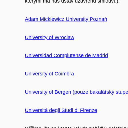
kterými má náš ústav uzavřenu smlouvu):
Adam Mickiewicz University Poznań
University of Wroclaw
Universidad Complutense de Madrid
University of Coimbra
University of Bergen (pouze bakalářský stupe
Università degli Studi di Firenze