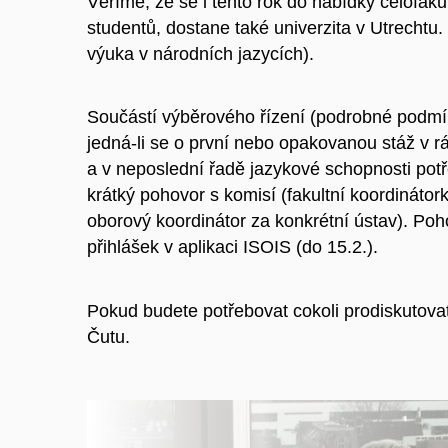
Věříme, že se i tento rok do nabídky celofaku
studentů, dostane také univerzita v Utrecht
výuka v národních jazycích).
Součástí výběrového řízení (podrobné podmín
jedná-li se
o první nebo opakovanou stáž v r
a v neposlední řadě jazykové schopnosti potř
krátký pohovor s komisí (fakultní koordinátor
oborový koordinátor za konkrétní ústav). P
přihlášek v aplikaci ISOIS (do 15.2.).
Pokud budete potřebovat cokoli prodiskutova
Čutu.