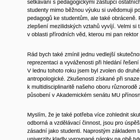
setkávání s pedagogickými zástupci ostatních
studenty mimo běžnou výuku si uvědomuji po
pedagogů ke studentům, ale také obráceně. Pro
zlepšení mezilidských vztahů vyvíjí. Velmi s
v oblasti přírodních věd, kterou mi pan rektor
Rád bych také zmínil jednu vedlejší skutečn
reprezentaci a vyváženosti při hledání řeše
V lednu tohoto roku jsem byl zvolen do dru
antropologické. Zkušenosti získané při snaze
k multidisciplinaritě našeho oboru různorodě
působení v Akademickém senátu MU přínosn
Myslím, že je také potřeba více zohlednit sku
odborná a vzdělávací činnost, jsou pro úspěš
zásadní jako studenti. Naprostým základem t
univerzity kladly vyrovnané nároky na obě tyt