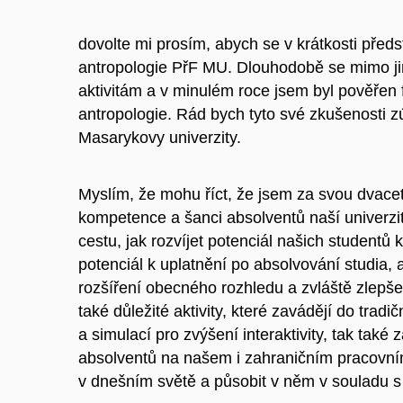
dovolte mi prosím, abych se v krátkosti před
antropologie PřF MU. Dlouhodobě se mimo jin
aktivitám a v minulém roce jsem byl pověřen
antropologie. Rád bych tyto své zkušenosti 
Masarykovy univerzity.
Myslím, že mohu říct, že jsem za svou dvaceti
kompetence a šanci absolventů naší univerzit
cestu, jak rozvíjet potenciál našich studentů k
potenciál k uplatnění po absolvování studia, 
rozšíření obecného rozhledu a zvláště zlepšen
také důležité aktivity, které zavádějí do tradi
a simulací pro zvýšení interaktivity, tak tak
absolventů na našem i zahraničním pracovním 
v dnešním světě a působit v něm v souladu s 