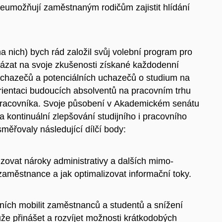
eumožňují zaměstnaným rodičům zajistit hlídání
 nich) bych rád založil svůj volební program pro
zat na svoje zkušenosti získané každodenní
 uchazečů a potenciálních uchazečů o studium na
orientaci budoucích absolventů na pracovním trhu
pracovníka. Svoje působení v Akademickém senátu
 kontinuální zlepšování studijního i pracovního
 směřovaly následující dílčí body:
lizovat nároky administrativy a dalších mimo-
městnance a jak optimalizovat informační toky.
čních mobilit zaměstnanců a studentů a snížení
že přinášet a rozvíjet možnosti krátkodobých