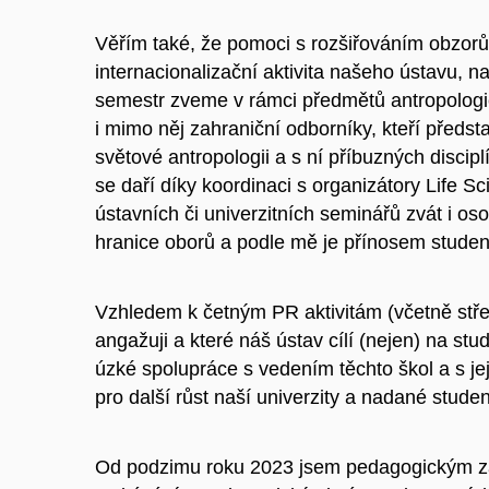
Věřím také, že pomoci s rozšiřováním obzor
internacionalizační aktivita našeho ústavu,
semestr zveme v rámci předmětů antropolo
i mimo něj zahraniční odborníky, kteří předst
světové antropologii a s ní příbuzných discip
se daří díky koordinaci s organizátory Life S
ústavních či univerzitních seminářů zvát i o
hranice oborů a podle mě je přínosem stud
Vzhledem k četným PR aktivitám (včetně střed
angažuji a které náš ústav cílí (nejen) na stu
úzké spolupráce s vedením těchto škol a s je
pro další růst naší univerzity a nadané stude
Od podzimu roku 2023 jsem pedagogickým zás