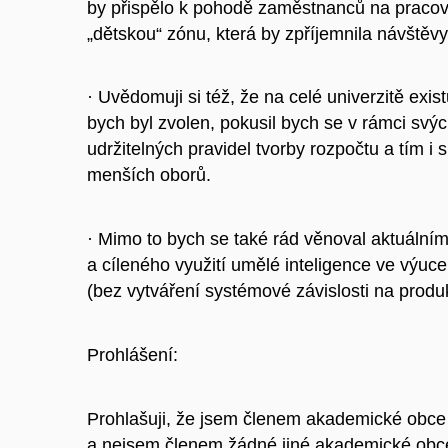
by přispělo k pohodě zaměstnanců na pracoviš
„dětskou“ zónu, která by zpříjemnila návštěvy
· Uvědomuji si též, že na celé univerzitě exi
bych byl zvolen, pokusil bych se v rámci sv
udržitelných pravidel tvorby rozpočtu a tím i 
menších oborů.
· Mimo to bych se také rád věnoval aktuální
a cíleného využití umělé inteligence ve výuc
(bez vytváření systémové závislosti na produ
Prohlášení:
Prohlašuji, že jsem členem akademické obce 
a nejsem členem žádné jiné akademické ob