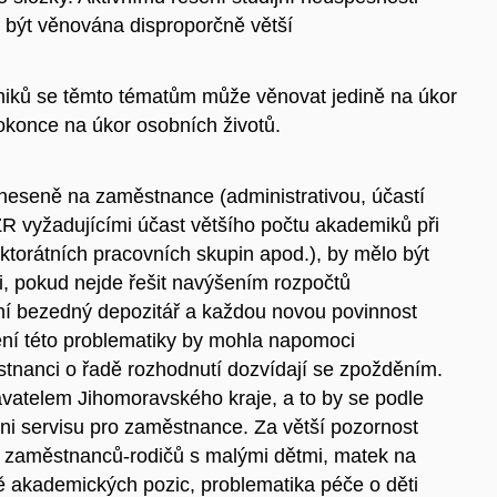
e být věnována disproporčně větší
iků se těmto tématům může věnovat jedině na úkor
okonce na úkor osobních životů.
neseně na zaměstnance (administrativou, účastí
 vyžadujícími účast většího počtu akademiků při
ektorátních pracovních skupin apod.), by mělo být
, pokud nejde řešit navýšením rozpočtů
í bezedný depozitář a každou novou povinnost
šení této problematiky by mohla napomoci
stnanci o řadě rozhodnutí dozvídají se zpožděním.
vatelem Jihomoravského kraje, a to by se podle
ni servisu pro zaměstnance. Za větší pozornost
a zaměstnanců-rodičů s malými dětmi, matek na
tě akademických pozic, problematika péče o děti