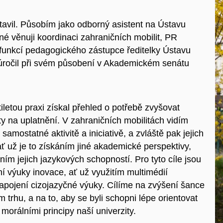
stavil. Působím jako odborný asistent na Ústavu
é věnuji koordinaci zahraničních mobilit, PR
 funkcí pedagogického zástupce ředitelky Ústavu
zúročil při svém působení v Akademickém senátu
letou praxi získal přehled o potřebě zvyšovat
y na uplatnění. V zahraničních mobilitách vidím
 samostatné aktivitě a iniciativě, a zvláště pak jejich
ať už je to získáním jiné akademické perspektivy,
ím jejich jazykových schopností. Pro tyto cíle jsou
ční výuky inovace, ať už využitím multimédií
é zapojení cizojazyčné výuky. Cílíme na zvýšení šance
trhu, a na to, aby se byli schopni lépe orientovat
morálními principy naší univerzity.