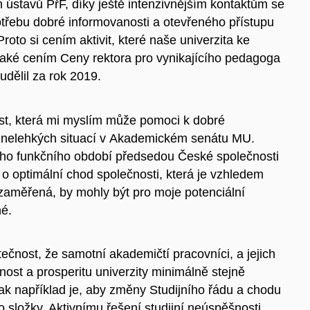
 ústavů PřF, díky ještě intenzivnějším kontaktům se
třebu dobré informovanosti a otevřeného přístupu
to si cením aktivit, které naše univerzita ke
i také cením Ceny rektora pro vynikajícího pedagoga
 udělil za rok 2019.
ost, která mi myslím může pomoci k dobré
ní nelehkých situací v Akademickém senátu MU.
hého funkčního období předsedou České společnosti
 o optimální chod společnosti, která je vzhledem
 zaměřená, by mohly být pro moje potenciální
é.
tečnost, že samotní akademičtí pracovníci, a jejich
nost a prosperitu univerzity minimálně stejně
ak například je, aby změny Studijního řádu a chodu
o složky. Aktivnímu řešení studijní neúspěšnosti