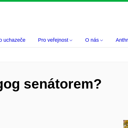
o uchazeče
Pro veřejnost
O nás
Anthr
agog senátorem?