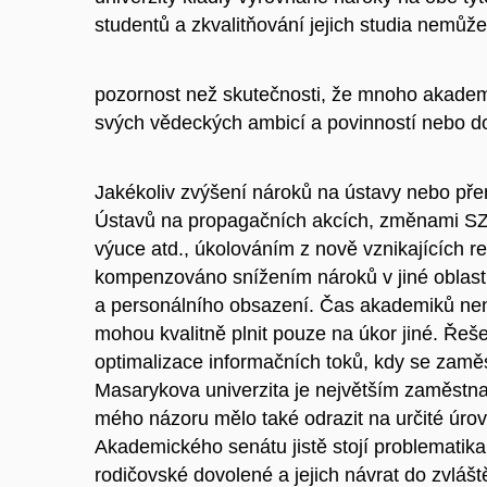
studentů a zkvalitňování jejich studia nemůž
pozornost než skutečnosti, že mnoho akadem
svých vědeckých ambicí a povinností nebo d
Jakékoliv zvýšení nároků na ústavy nebo pře
Ústavů na propagačních akcích, změnami SZR
výuce atd., úkolováním z nově vznikajících r
kompenzováno snížením nároků v jiné oblasti
a personálního obsazení. Čas akademiků nen
mohou kvalitně plnit pouze na úkor jiné. Ře
optimalizace informačních toků, kdy se zamě
Masarykova univerzita je největším zaměstna
mého názoru mělo také odrazit na určité úrov
Akademického senátu jistě stojí problematik
rodičovské dovolené a jejich návrat do zvláš