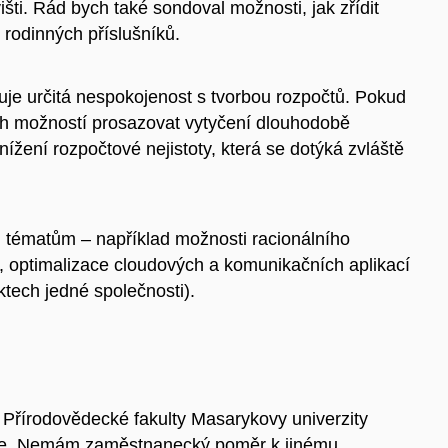
ti. Rád bych také sondoval možnosti, jak zřídit
 rodinných příslušníků.
stuje určitá nespokojenost s tvorbou rozpočtů. Pokud
ých možností prosazovat vytyčení dlouhodobě
snížení rozpočtové nejistoty, která se dotýká zvláště
m tématům – například možnosti racionálního
e, optimalizace cloudových a komunikačních aplikací
ktech jedné společnosti).
Přírodovědecké fakulty Masarykovy univerzity
ce. Nemám zaměstnanecký poměr k jinému