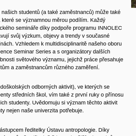
ů našich studentů (a také zaměstnanců) může také
 na které se významnou měrou podílím. Každý
gického semináře díky podpoře programu INNOLEC
avují svůj výzkum, objevy a trendy v současné
línách. Vzhledem k multidisciplinaritě našeho oboru
cience Seminar Series a s organizátory dalších
sobnosti světového významu, jejichž práce přesahuje
entům a zaměstnancům různého zaměření.
oškolských odborných aktivit), ve kterých se
denty středních škol, vím také z první ruky o přínosu
jich studenty. Uvědomuju si význam těchto aktivit
nty nejen naše univerzita potřebuje.
tupcem ředitelky Ústavu antropologie. Díky