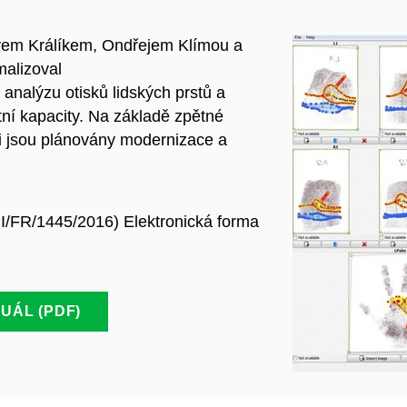
avem Králíkem, Ondřejem Klímou a
malizoval
analýzu otisků lidských prstů a
tní kapacity. Na základě zpětné
sti jsou plánovány modernizace a
I/FR/1445/2016) Elektronická forma
UÁL (PDF)