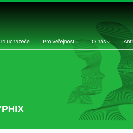
ro uchazeče
Pro veřejnost
O nás
Ant
YPHIX